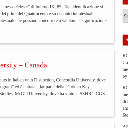
 “messo celeste” di Inferno IX, 85. Tale identificazione si
ei primi del Quattrocento e su riscontri intratestuali
testuali che possano concorrere a valutare la significazione
RO
Cos
ersity – Canada
me
by
urs in Italian with Distinction, Concordia University, dove
 Program” ed è entrata a far parte della “Golden Key
RO
an Studies, McGill University, dove ha vinto la SSHRC CGS
me
di
an
Ste
AN