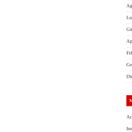
Ag
Lu
Gi
Ap
Fe
Ge
Di
Ac
Ins